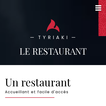
—
T Y R I A K I
—
LE RESTAURANT
Un restaurant
Accueillant et facile d'accès