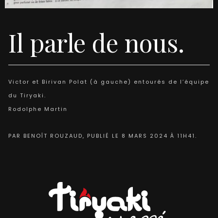
Il parle de nous.
Victor et Birivan Polat (à gauche) entourés de l’équipe
du Tiryaki.
Rodolphe Martin
PAR BENOÎT ROUZAUD, PUBLIÉ LE 8 MARS 2024 À 11H41.